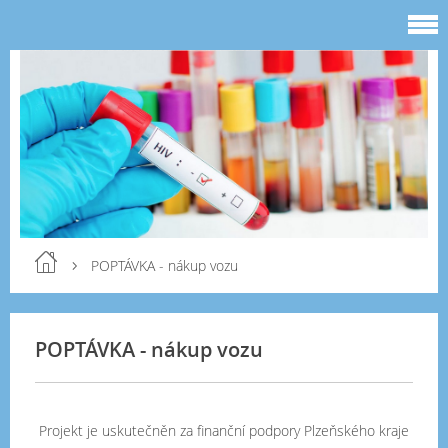
POPTÁVKA - nákup vozu
POPTÁVKA - nákup vozu
Projekt je uskutečněn za finanční podpory Plzeňského kraje