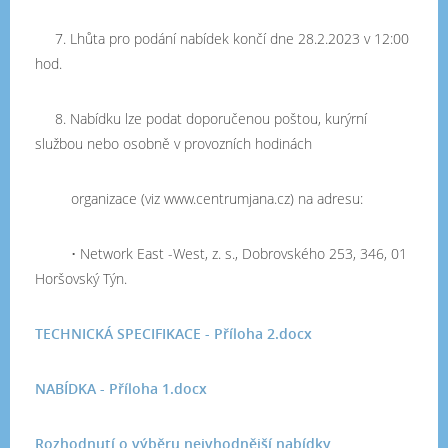
7. Lhůta pro podání nabídek končí dne 28.2.2023 v 12:00
hod.
8. Nabídku lze podat doporučenou poštou, kurýrní
službou nebo osobně v provozních hodinách
organizace (viz www.centrumjana.cz) na adresu:
• Network East -West, z. s., Dobrovského 253, 346, 01
Horšovský Týn.
TECHNICKÁ SPECIFIKACE - Příloha 2.docx
NABÍDKA - Příloha 1.docx
Rozhodnutí o výběru nejvhodnější nabídky