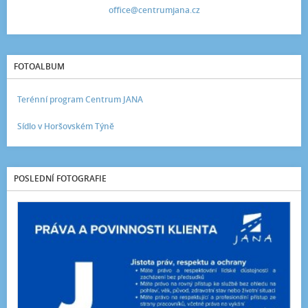
office@centrumjana.cz
FOTOALBUM
Terénní program Centrum JANA
Sídlo v Horšovském Týně
POSLEDNÍ FOTOGRAFIE