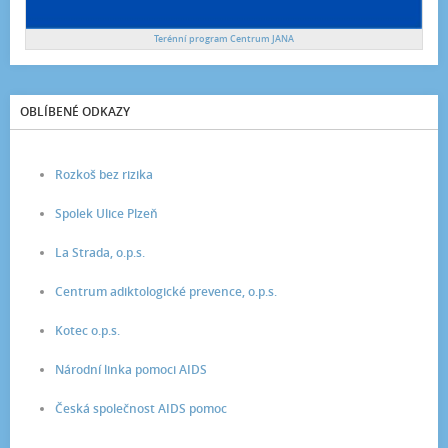
Terénní program Centrum JANA
OBLÍBENÉ ODKAZY
Rozkoš bez rizika
Spolek Ulice Plzeň
La Strada, o.p.s.
Centrum adiktologické prevence, o.p.s.
Kotec o.p.s.
Národní linka pomoci AIDS
Česká společnost AIDS pomoc