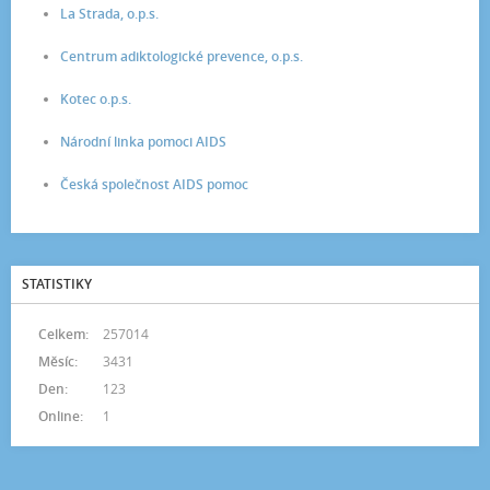
La Strada, o.p.s.
Centrum adiktologické prevence, o.p.s.
Kotec o.p.s.
Národní linka pomoci AIDS
Česká společnost AIDS pomoc
STATISTIKY
Celkem:
257014
Měsíc:
3431
Den:
123
Online:
1