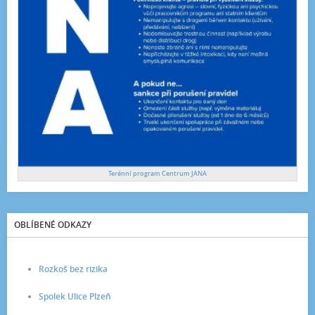
Terénní program Centrum JANA
OBLÍBENÉ ODKAZY
Rozkoš bez rizika
Spolek Ulice Plzeň